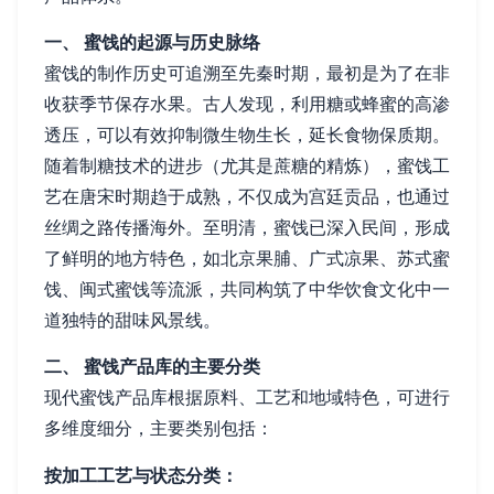
一、 蜜饯的起源与历史脉络
蜜饯的制作历史可追溯至先秦时期，最初是为了在非
收获季节保存水果。古人发现，利用糖或蜂蜜的高渗
透压，可以有效抑制微生物生长，延长食物保质期。
随着制糖技术的进步（尤其是蔗糖的精炼），蜜饯工
艺在唐宋时期趋于成熟，不仅成为宫廷贡品，也通过
丝绸之路传播海外。至明清，蜜饯已深入民间，形成
了鲜明的地方特色，如北京果脯、广式凉果、苏式蜜
饯、闽式蜜饯等流派，共同构筑了中华饮食文化中一
道独特的甜味风景线。
二、 蜜饯产品库的主要分类
现代蜜饯产品库根据原料、工艺和地域特色，可进行
多维度细分，主要类别包括：
按加工工艺与状态分类：