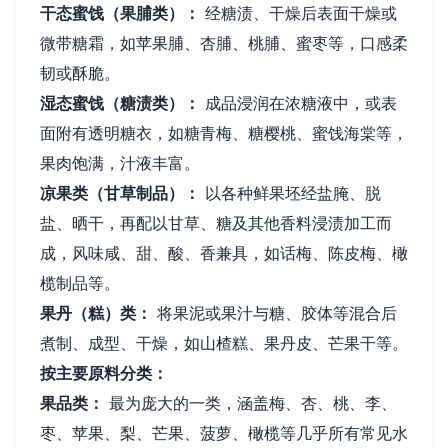
干态蜜饯（果脯类）：
经糖渍、干燥后表面干燥或
微带糖霜，如苹果脯、杏脯、桃脯、蜜枣等，口感柔
韧或酥脆。
湿态蜜饯（糖渍类）：
成品浸润在浓糖液中，或表
面附有透明糖衣，如糖青梅、糖樱桃、蜜饯海棠等，
果肉饱满，汁液丰富。
凉果类（甘草制品）：
以各种鲜果坯经盐腌、脱
盐、晒干，再配以甘草、糖及其他香料浸渍加工而
成，风味咸、甜、酸、香兼具，如话梅、陈皮梅、橄
榄制品等。
果丹（糕）类：
将果泥或果汁与糖、胶体等混合后
煮制、成型、干燥，如山楂糕、果丹皮、芒果干等。
按主要原料分类：
果品类：
最为庞大的一类，涵盖梅、杏、桃、李、
枣、苹果、梨、芒果、菠萝、橄榄等几乎所有常见水