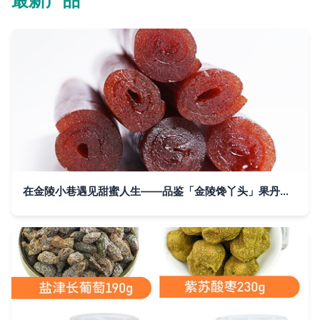
最新产品
在金陵小巷遇见甜蜜人生——品鉴「金陵馋丫头」果丹皮的悠然时光