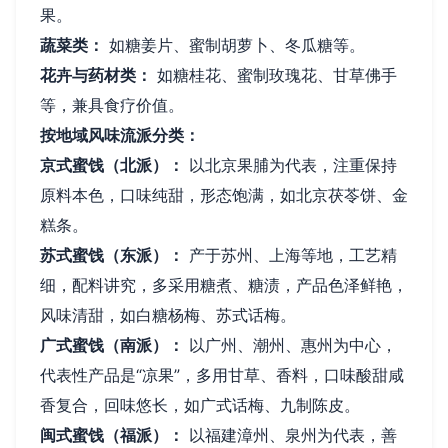
果。
蔬菜类：
如糖姜片、蜜制胡萝卜、冬瓜糖等。
花卉与药材类：
如糖桂花、蜜制玫瑰花、甘草佛手
等，兼具食疗价值。
按地域风味流派分类：
京式蜜饯（北派）：
以北京果脯为代表，注重保持
原料本色，口味纯甜，形态饱满，如北京茯苓饼、金
糕条。
苏式蜜饯（东派）：
产于苏州、上海等地，工艺精
细，配料讲究，多采用糖煮、糖渍，产品色泽鲜艳，
风味清甜，如白糖杨梅、苏式话梅。
广式蜜饯（南派）：
以广州、潮州、惠州为中心，
代表性产品是“凉果”，多用甘草、香料，口味酸甜咸
香复合，回味悠长，如广式话梅、九制陈皮。
闽式蜜饯（福派）：
以福建漳州、泉州为代表，善