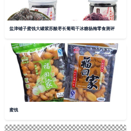
盐津铺子蜜饯大罐紫苏酸枣长葡萄干冰糖杨梅零食测评
蜜饯