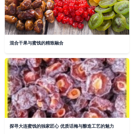
混合干果与蜜饯的精致融合
探寻大连蜜饯的独家匠心 优质话梅与酿造工艺的魅力