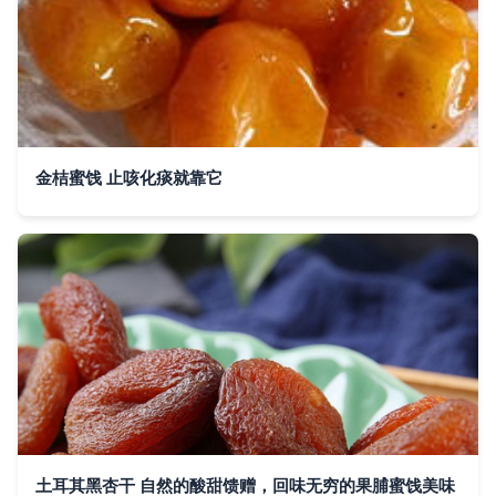
金桔蜜饯 止咳化痰就靠它
土耳其黑杏干 自然的酸甜馈赠，回味无穷的果脯蜜饯美味