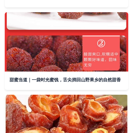
甜蜜当道｜一袋时光蜜饯，舌尖捎回山野果乡的自然甜香