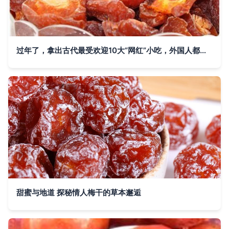
过年了，拿出古代最受欢迎10大“网红”小吃，外国人都竖起大拇指 蜜饯必入
甜蜜与地道 探秘情人梅干的草本邂逅