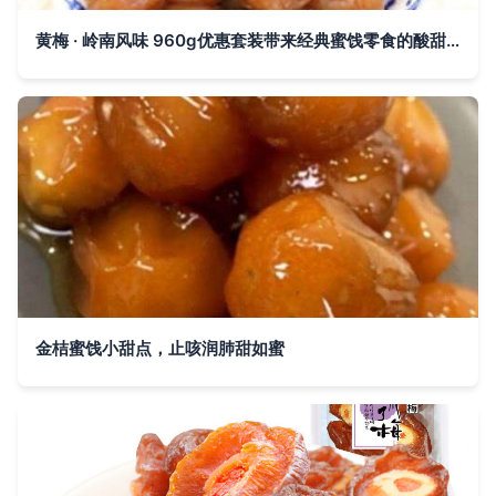
黄梅 · 岭南风味 960g优惠套装带来经典蜜饯零食的酸甜盛宴
金桔蜜饯小甜点，止咳润肺甜如蜜