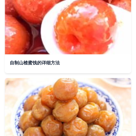
自制山楂蜜饯的详细方法