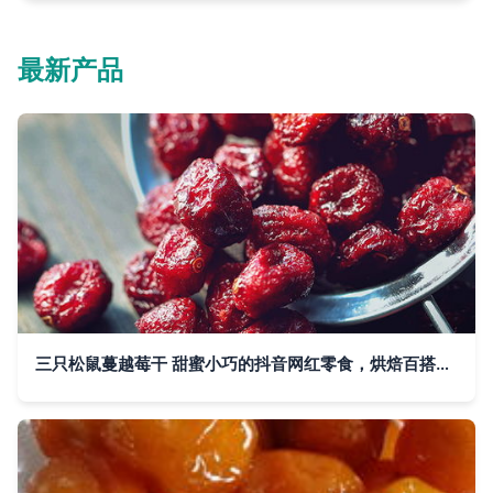
最新产品
三只松鼠蔓越莓干 甜蜜小巧的抖音网红零食，烘焙百搭原料，解锁冬季舌尖新体验