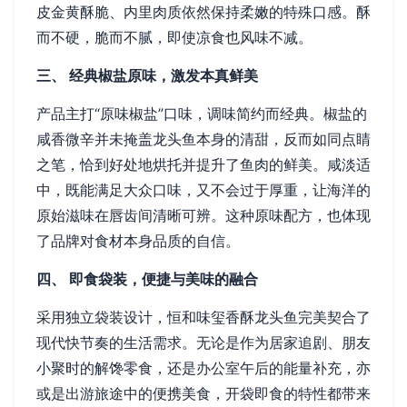
皮金黄酥脆、内里肉质依然保持柔嫩的特殊口感。酥
而不硬，脆而不腻，即使凉食也风味不减。
三、 经典椒盐原味，激发本真鲜美
产品主打“原味椒盐”口味，调味简约而经典。椒盐的
咸香微辛并未掩盖龙头鱼本身的清甜，反而如同点睛
之笔，恰到好处地烘托并提升了鱼肉的鲜美。咸淡适
中，既能满足大众口味，又不会过于厚重，让海洋的
原始滋味在唇齿间清晰可辨。这种原味配方，也体现
了品牌对食材本身品质的自信。
四、 即食袋装，便捷与美味的融合
采用独立袋装设计，恒和味玺香酥龙头鱼完美契合了
现代快节奏的生活需求。无论是作为居家追剧、朋友
小聚时的解馋零食，还是办公室午后的能量补充，亦
或是出游旅途中的便携美食，开袋即食的特性都带来