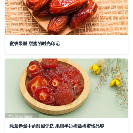
蜜饯果脯 甜蜜的时光印记
绿意盎然中的酸甜记忆 果脯半边梅话梅蜜饯品鉴