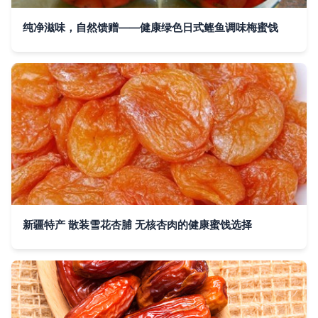
纯净滋味，自然馈赠——健康绿色日式鲣鱼调味梅蜜饯
新疆特产 散装雪花杏脯 无核杏肉的健康蜜饯选择